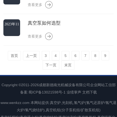
查看更多
真空泵如何选型
2023年11
月04日
查看更多
首页
上一页
3
4
5
6
7
8
9
下一页
末页
Copyright ©2011-2026
成都新德南光机械设备有限公司
企业网站工信部
备案:
蜀ICP备13021598号-1
业绩掌声
文档下载
www.wenkzz.com
本网站提供:真空炉,光刻机,氢气炉(氢气还原炉/氢气退
火炉/氢气烧结炉),真空机组(分子泵机组/扩散泵机组)